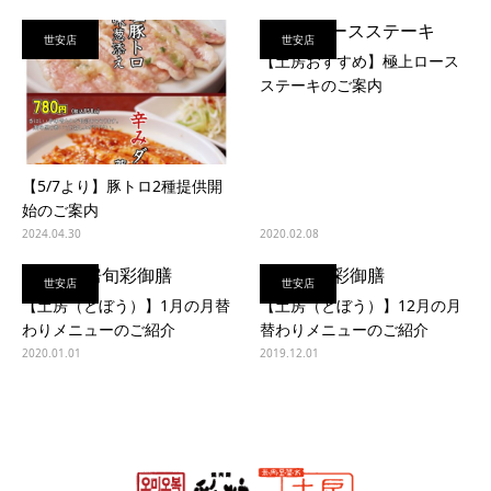
世安店
世安店
【土房おすすめ】極上ロース
ステーキのご案内
【5/7より】豚トロ2種提供開
始のご案内
2024.04.30
2020.02.08
世安店
世安店
【土房（とぼう）】1月の月替
【土房（とぼう）】12月の月
わりメニューのご紹介
替わりメニューのご紹介
2020.01.01
2019.12.01