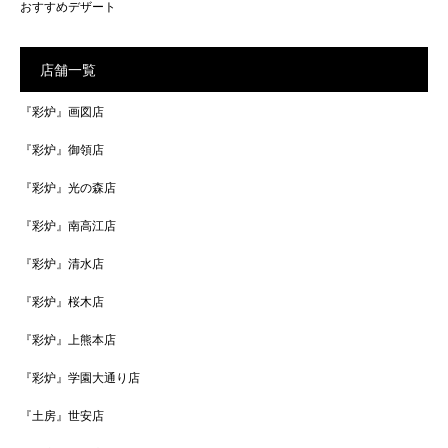
おすすめデザート
店舗一覧
『彩炉』画図店
『彩炉』御領店
『彩炉』光の森店
『彩炉』南高江店
『彩炉』清水店
『彩炉』桜木店
『彩炉』上熊本店
『彩炉』学園大通り店
『土房』世安店