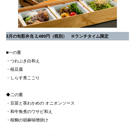
3月の旬彩弁当 2,480円（税別） ※ランチタイム限定
■一の重
・つわぶき白和え
・桜豆腐
・しらす煮こごり
◆二の重
・豆苗と茎わかめの オニオンソース
・和牛角煮のワサビ和え
・桜鯛の胡麻味噌掛け