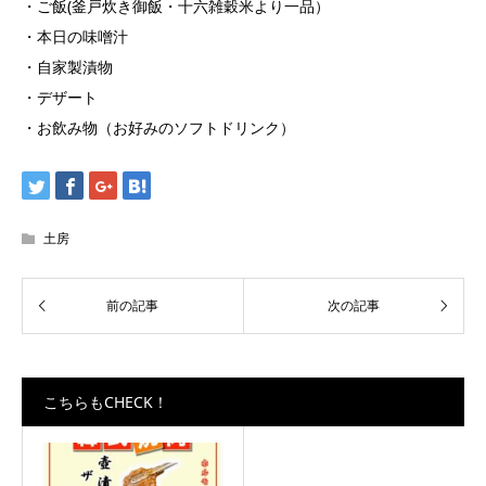
・ご飯(釜戸炊き御飯・十六雑穀米より一品）
・本日の味噌汁
・自家製漬物
・デザート
・お飲み物（お好みのソフトドリンク）
土房
こちらもCHECK！