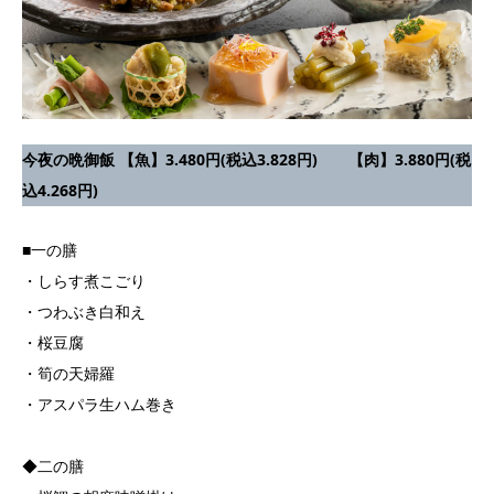
今夜の晩御飯 【魚】3.480円(税込3.828円) 【肉】3.880円(税
込4.268円)
■一の膳
・しらす煮こごり
・つわぶき白和え
・桜豆腐
・筍の天婦羅
・アスパラ生ハム巻き
◆二の膳