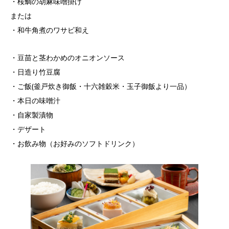
・桜鯛の胡麻味噌掛け
または
・和牛角煮のワサビ和え
・豆苗と茎わかめのオニオンソース
・日造り竹豆腐
・ご飯(釜戸炊き御飯・十六雑穀米・玉子御飯より一品）
・本日の味噌汁
・自家製漬物
・デザート
・お飲み物（お好みのソフトドリンク）