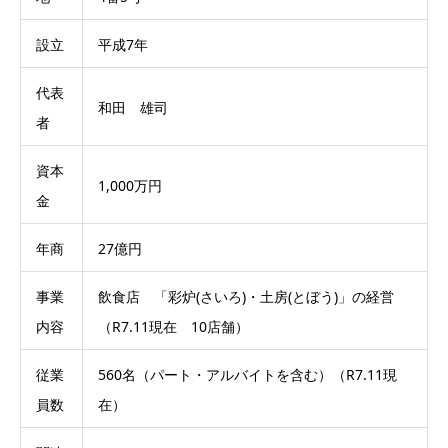
設立
平成7年
代表
和田 雄司
者
資本
1,000万円
金
年商
27億円
事業
飲食店 「彩炉(さいろ)・土房(とぼう)」の経営
内容
（R7.11現在 10店舗）
従業
560名（パート・アルバイトを含む）（R7.11現
員数
在）