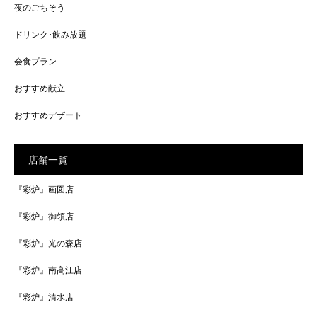
夜のごちそう
ドリンク･飲み放題
会食プラン
おすすめ献立
おすすめデザート
店舗一覧
『彩炉』画図店
『彩炉』御領店
『彩炉』光の森店
『彩炉』南高江店
『彩炉』清水店