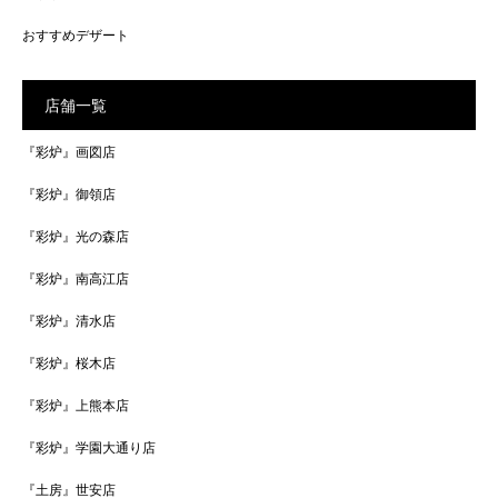
おすすめデザート
店舗一覧
『彩炉』画図店
『彩炉』御領店
『彩炉』光の森店
『彩炉』南高江店
『彩炉』清水店
『彩炉』桜木店
『彩炉』上熊本店
『彩炉』学園大通り店
『土房』世安店