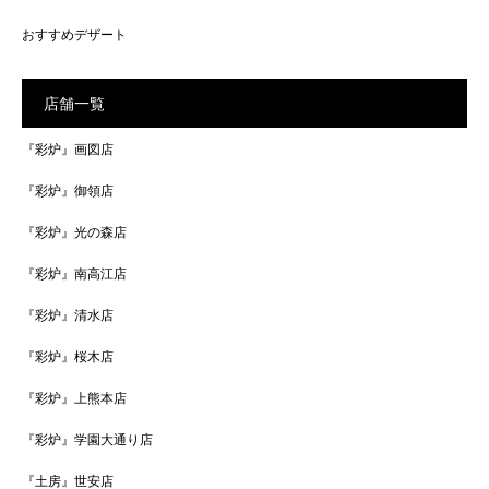
おすすめデザート
店舗一覧
『彩炉』画図店
『彩炉』御領店
『彩炉』光の森店
『彩炉』南高江店
『彩炉』清水店
『彩炉』桜木店
『彩炉』上熊本店
『彩炉』学園大通り店
『土房』世安店