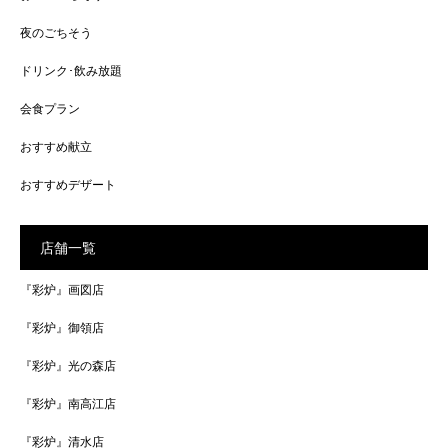
夜のごちそう
ドリンク･飲み放題
会食プラン
おすすめ献立
おすすめデザート
店舗一覧
『彩炉』画図店
『彩炉』御領店
『彩炉』光の森店
『彩炉』南高江店
『彩炉』清水店