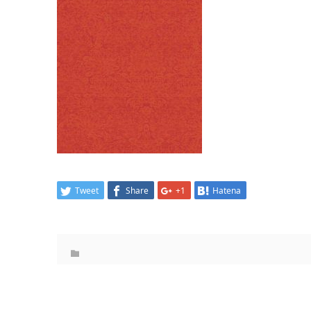
Tweet
Share
+1
Hatena