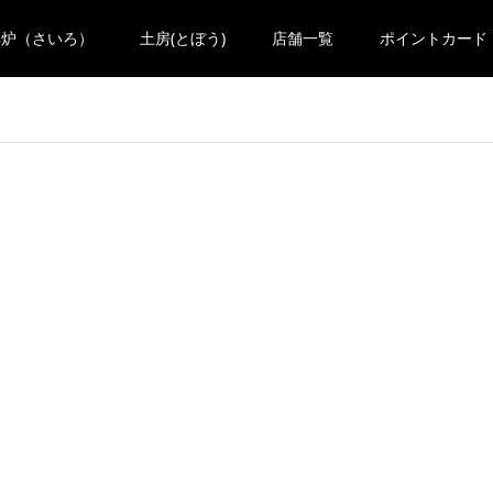
彩炉（さいろ）
土房(とぼう)
店舗一覧
ポイントカード