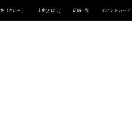
彩炉（さいろ）
土房(とぼう)
店舗一覧
ポイントカード