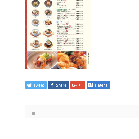
Tweet
Share
+1
Hatena