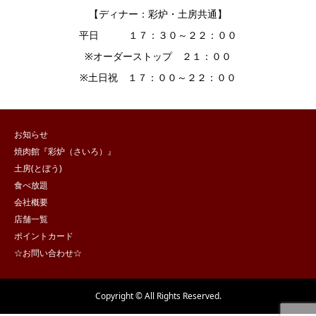
【ディナー：彩炉・土房共通】
平日 １７：３０～２２：００
※オーダーストップ ２１：００
※土日祝 １７：００～２２：００
お知らせ
焼肉館『彩炉（さいろ）』
土房(とぼう)
食べ放題
会社概要
店舗一覧
ポイントカード
☆お問い合わせ☆
Copyright © All Rights Reserved.