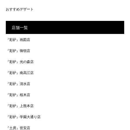
おすすめデザート
店舗一覧
『彩炉』画図店
『彩炉』御領店
『彩炉』光の森店
『彩炉』南高江店
『彩炉』清水店
『彩炉』桜木店
『彩炉』上熊本店
『彩炉』学園大通り店
『土房』世安店