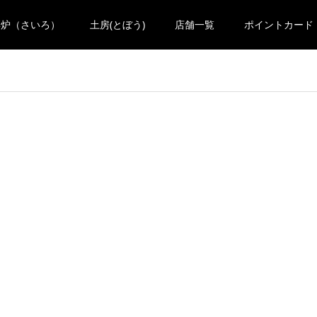
彩炉（さいろ）
土房(とぼう)
店舗一覧
ポイントカード