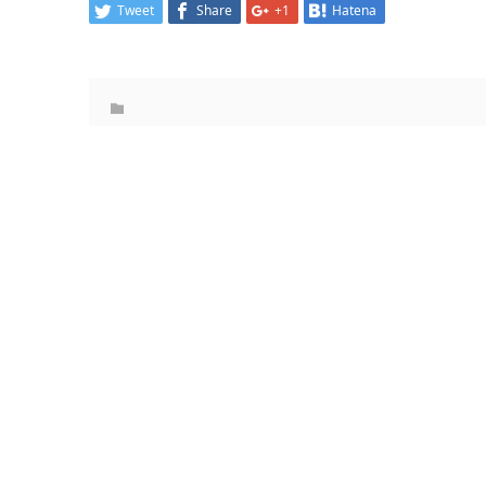
Tweet
Share
+1
Hatena