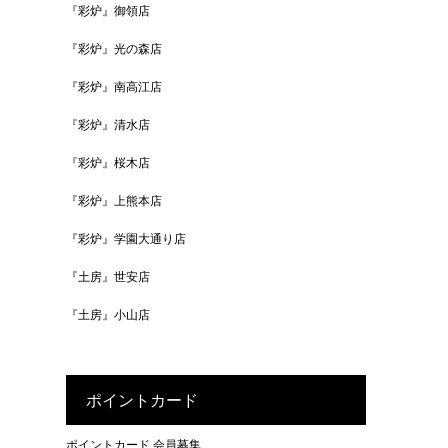
『彩炉』御領店
『彩炉』光の森店
『彩炉』南高江店
『彩炉』清水店
『彩炉』桜木店
『彩炉』上熊本店
『彩炉』学園大通り店
『土房』世安店
『土房』小山店
ポイントカード
ポイントカード 会員募集