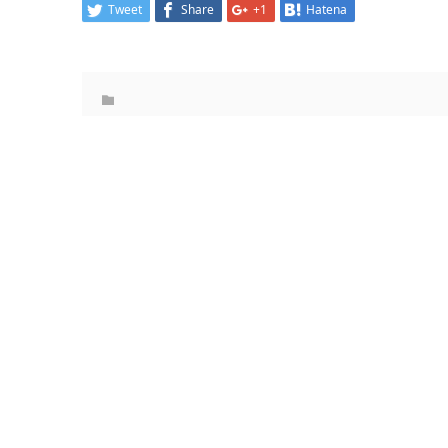
Tweet
Share
+1
Hatena