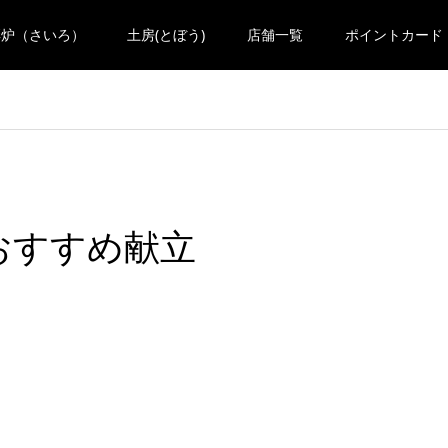
彩炉（さいろ）
土房(とぼう)
店舗一覧
ポイントカード
 おすすめ献立