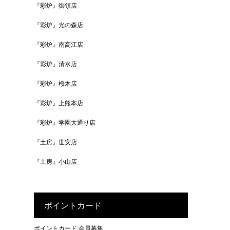
『彩炉』御領店
『彩炉』光の森店
『彩炉』南高江店
『彩炉』清水店
『彩炉』桜木店
『彩炉』上熊本店
『彩炉』学園大通り店
『土房』世安店
『土房』小山店
ポイントカード
ポイントカード 会員募集