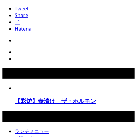
Tweet
Share
+1
Hatena
こちらもCHECK！
【彩炉】壺漬け ザ・ホルモン
彩炉
ランチメニュー