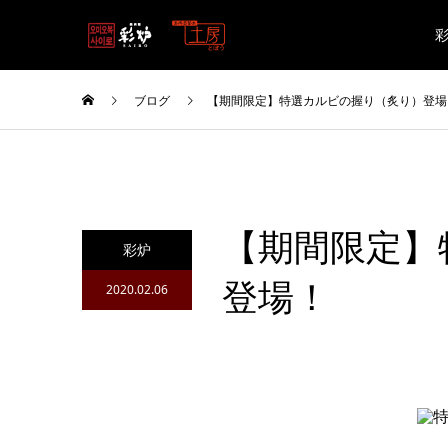
ブログ
【期間限定】特選カルビの握り（炙り）登場
【期間限定】
彩炉
登場！
2020.02.06