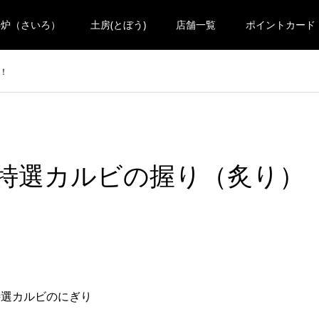
彩炉（さいろ）
土房(とぼう)
店舗一覧
ポイントカード
！
特選カルビの握り（炙り）