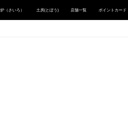
彩炉（さいろ）
土房(とぼう)
店舗一覧
ポイントカード