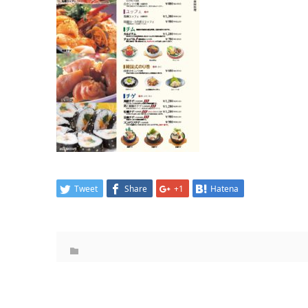
Tweet
Share
+1
Hatena