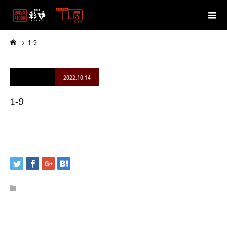
1-9
2022.10.14
1-9