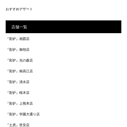
おすすめデザート
店舗一覧
『彩炉』画図店
『彩炉』御領店
『彩炉』光の森店
『彩炉』南高江店
『彩炉』清水店
『彩炉』桜木店
『彩炉』上熊本店
『彩炉』学園大通り店
『土房』世安店