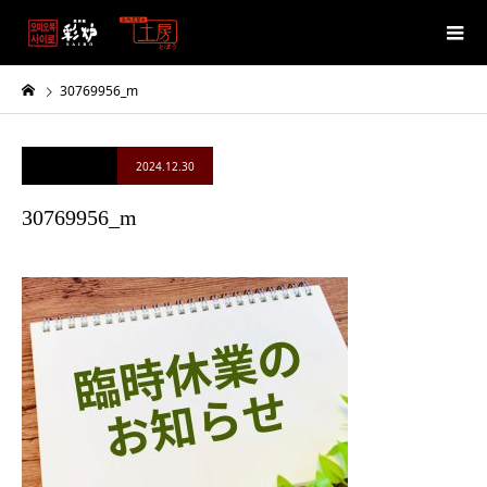
30769956_m
2024.12.30
30769956_m