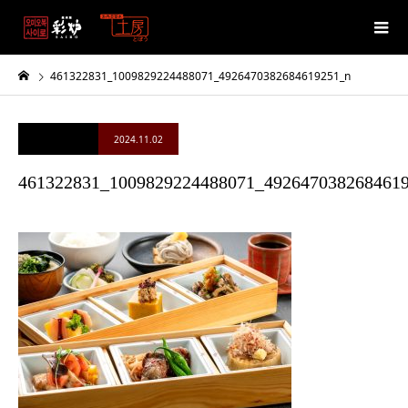
461322831_1009829224488071_4926470382684619251_n
2024.11.02
461322831_1009829224488071_492647038268461