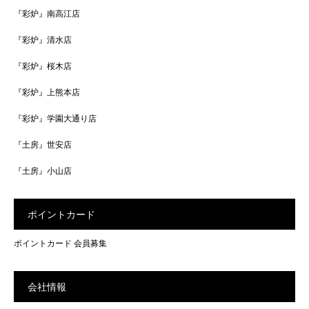
『彩炉』南高江店
『彩炉』清水店
『彩炉』桜木店
『彩炉』上熊本店
『彩炉』学園大通り店
『土房』世安店
『土房』小山店
ポイントカード
ポイントカード 会員募集
会社情報