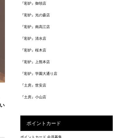
『彩炉』御領店
『彩炉』光の森店
『彩炉』南高江店
『彩炉』清水店
『彩炉』桜木店
『彩炉』上熊本店
『彩炉』学園大通り店
『土房』世安店
『土房』小山店
・
い
ポイントカード
ポイントカード 会員募集