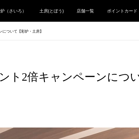
彩炉（さいろ）
土房(とぼう)
店舗一覧
ポイントカード
ーンについて【彩炉・土房】
イント2倍キャンペーンにつ