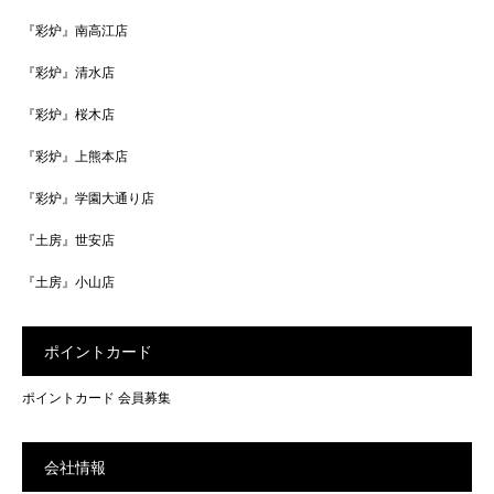
『彩炉』南高江店
『彩炉』清水店
『彩炉』桜木店
『彩炉』上熊本店
『彩炉』学園大通り店
『土房』世安店
『土房』小山店
ポイントカード
ポイントカード 会員募集
会社情報