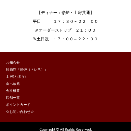
【ディナー：彩炉・土房共通】
平日 １７：３０～２２：００
※オーダーストップ ２１：００
※土日祝 １７：００～２２：００
お知らせ
焼肉館『彩炉（さいろ）』
土房(とぼう)
食べ放題
会社概要
店舗一覧
ポイントカード
☆お問い合わせ☆
Copyright © All Rights Reserved.