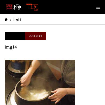
img14
2018.09.04
img14