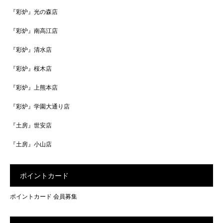
『彩炉』光の森店
『彩炉』南高江店
『彩炉』清水店
『彩炉』桜木店
『彩炉』上熊本店
『彩炉』学園大通り店
『土房』世安店
『土房』小山店
ポイントカード
ポイントカード 会員募集