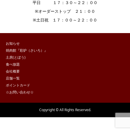
平日 １７：３０～２２：００
※オーダーストップ ２１：００
※土日祝 １７：００～２２：００
お知らせ
焼肉館『彩炉（さいろ）』
土房(とぼう)
食べ放題
会社概要
店舗一覧
ポイントカード
☆お問い合わせ☆
Copyright © All Rights Reserved.