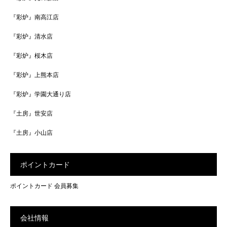
『彩炉』南高江店
『彩炉』清水店
『彩炉』桜木店
『彩炉』上熊本店
『彩炉』学園大通り店
『土房』世安店
『土房』小山店
ポイントカード
ポイントカード 会員募集
会社情報