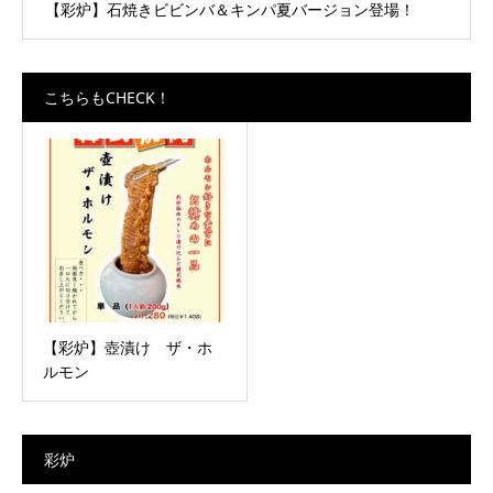
【彩炉】石焼きビビンバ＆キンパ夏バージョン登場！
こちらもCHECK！
【彩炉】壺漬け ザ・ホ
ルモン
彩炉